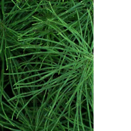
La
fluidité
,
La
respiration
,
La
précision
,
La
concentration
Les exercices proposés favorisent
force, souplesse, équilibre,
coordination et une meilleure posture
en stimulant les muscles profonds.
Dans ce cours nous utiliserons
des «
jouets proprioceptifs ».
Ces objets (ballons, élastiques...)
induisent des déséquilibres, ce qui
incite le corps à faire appel à une
série spécifique de muscles
stabilisateurs.