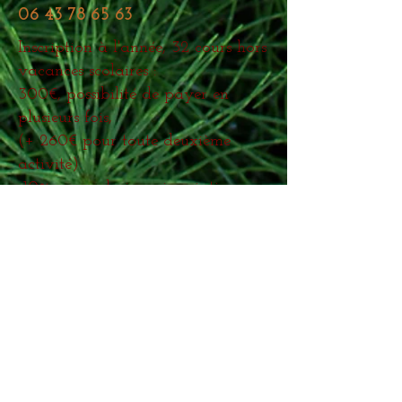
06 43 78 65 63
Inscription à l'année, 32 cours hors
vacances scolaires :
300€, possibilité de payer en
plusieurs fois,
(+ 260€ pour toute deuxième
activité).
-10% pour plusieurs inscriptions
dans un même foye
r.
L’admission sera faite avec :
- Le(s) chèque(s) de règlement ou espèces.
+ pour les nouveaux :
- la fiche d’inscription remplie et signée
- Un certificat médical
matériel : tenue souple, tapis (
prêt
possible).
Parcours de formation :