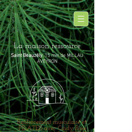
La maison ressource
Saint Beauzély
, 15 min de MILLAU
AVEYRON
Renforcement musculaire et
PILATES avec Cindy Rose