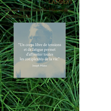
LAMBERT
Mardi 9h00-10h00, Mercredi
18h30-19h30
La méthode Pilates est
soutenue par 6
principes :
Le
centrage
,
Le
contrôle
,