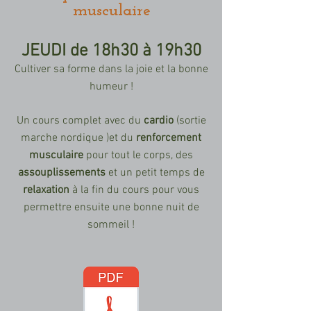
musculaire
JEUDI de 18h30 à 19h30
Cultiver sa forme dans la joie et la bonne
humeur !
Un cours complet avec du
cardio
(sortie
marche nordique )et du
renforcement
musculaire
pour tout le corps,
des
assouplissements
et un petit temps de
relaxation
à la fin du
cours pour vous
permettre ensuite une bonne nuit de
sommeil !