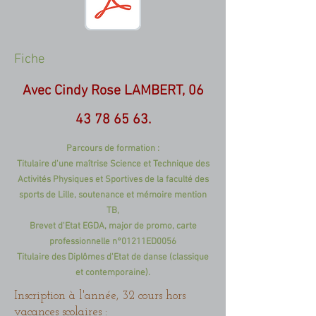
Fiche
Avec Cindy Rose LAMBERT,
06
43 78 65 63
.
Parcours de formation :
Titulaire d'une maîtrise Science et Technique des
Activités Physiques et Sportives
de la faculté des
sports de Lille, soutenance et mémoire mention
TB,
Brevet d'Etat EGDA, major de promo,
carte
professionnelle n°01211ED0056
Titulaire des Diplômes d'Etat de danse (classique
et contemporaine).
Inscription à l'année, 32 cours hors
vacances scolaires :