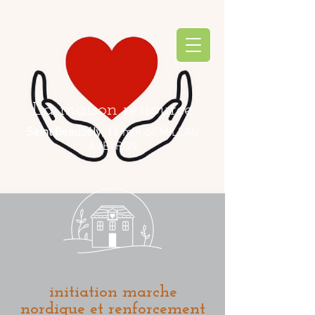
La maison ressource
Saint Beauzély
, 15 min de MILLAU
AVEYRON
initiation marche
nordique et renforcement