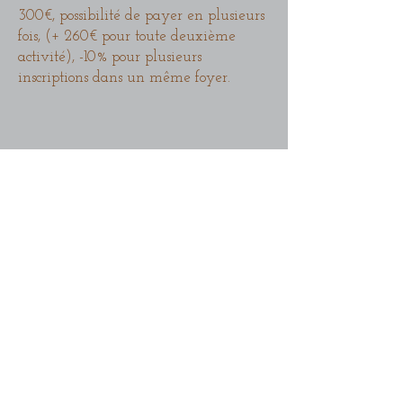
300€, possibilité de payer en plusieurs
fois, (+ 260€ pour toute deuxième
activité), -10% pour plusieurs
inscriptions dans un même foyer.
Abonnez-vous à notre lettre